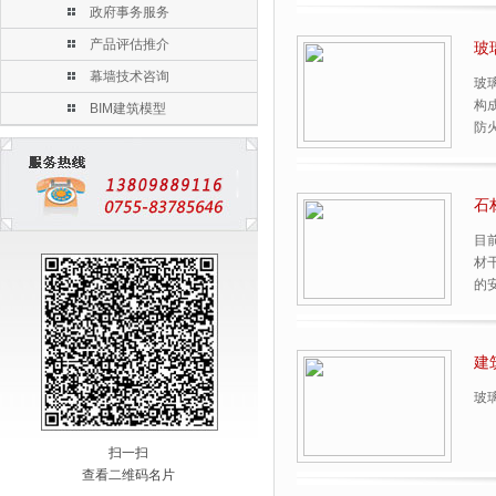
政府事务服务
产品评估推介
玻
幕墙技术咨询
玻
构
BIM建筑模型
防
石
目
材
的
建
玻
扫一扫
查看二维码名片