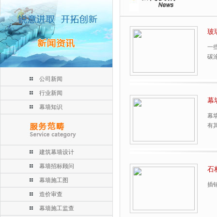
玻
一
碳
公司新闻
行业新闻
幕
幕墙知识
幕
有
建筑幕墙设计
幕墙招标顾问
石
幕墙施工图
插
造价审查
幕墙施工监查